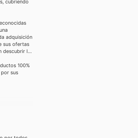
s, cubriendo
reconocidas
 una
da adquisición
e sus ofertas
 descubrir las
roductos 100%
 por sus
do por todos