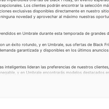
epcionales. Los clientes podrán encontrar la selección má
ones exclusivas disponibles directamente en nuestro sitio 
se ninguna novedad y aprovechar al máximo nuestras oport
 vendidos en Umbrale durante esta temporada de grandes 
n un éxito rotundo, y en Umbrale, sus ofertas de Black Fr
emanda garantizada y disponibles en los últimos anuncios
as inteligentes lideran las preferencias de nuestros clientes
innegable, y en Umbrale encontrarás modelos destacados en
enciales para el trabajo y el entretenimiento, posicionánd
Umbrale durante Black Friday para adquirir la tuya con pr