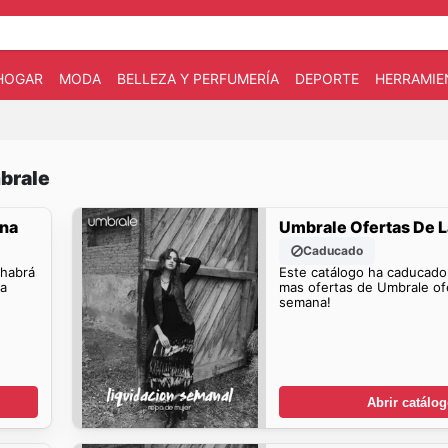
HOGAR
MODA
BELLEZA Y PERFUMERÍA
DEPORTE
HERRAMIE
brale
ana
Umbrale Ofertas De 
Caducado
 habrá
Este catálogo ha caducado
la
mas ofertas de Umbrale ofe
semana!
Abrir catálo