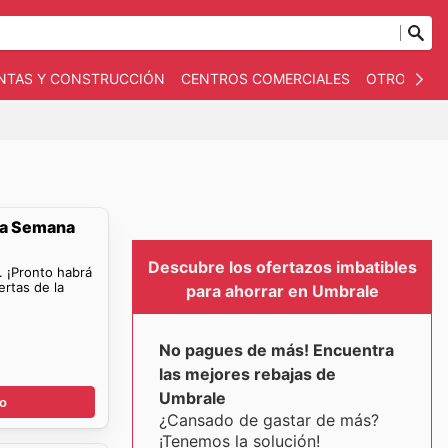
NTAS Y CONSTRUCCIÓN
CENTROS COMERCIALES
OTROS
B
La Semana
Descubre los ofertazos imbatibles
. ¡Pronto habrá
rtas de la
para ahorrar en Umbrale
No pagues de más! Encuentra
las mejores rebajas de
Umbrale
go
¿Cansado de gastar de más?
¡Tenemos la solución!