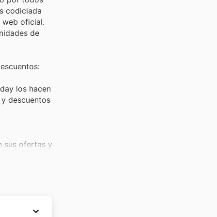
s codiciada
web oficial.
unidades de
descuentos:
iday los hacen
 y descuentos
,
 sus ofertas y
ose como un
ecios