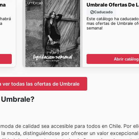
ana
Umbrale Ofertas De 
Caducado
 habrá
Este catálogo ha caducado
la
mas ofertas de Umbrale ofe
semana!
Abrir catálo
a ver todas las ofertas de Umbrale
n Umbrale?
oda de calidad sea accesible para todos en Chile. Por ell
 la moda, distinguiéndose por ofrecer un valor excepcional