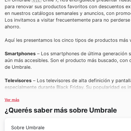
para renovar sus productos favoritos con descuentos exc
en nuestros catálogos semanales y anuncios, con promoci
Los invitamos a visitar frecuentemente para no perder
ahorro.
Aquí les presentamos los cinco tipos de productos más
Smartphones
– Los smartphones de última generación so
aún más accesibles. Son el producto más buscado, con d
de Umbrale.
Televisores
– Los televisores de alta definición y pantall
especialmente durante Black Friday. Su popularidad es 
catálogos semanales.
Ver más
Notebooks
– Las notebooks versátiles y potentes son es
¿Querés saber más sobre Umbrale
top de ventas. Aprovecha las promociones exclusivas de 
irresistibles y ofertas disponibles.
Sobre Umbrale