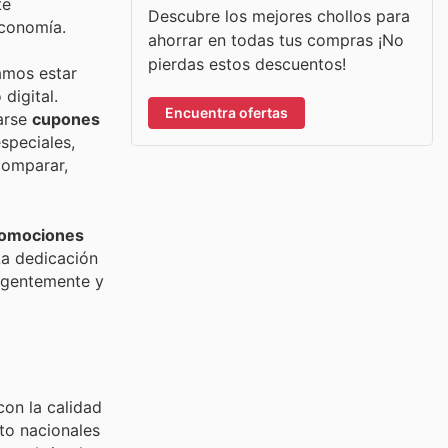
te
Descubre los mejores chollos para
economía.
ahorrar en todas tus compras ¡No
pierdas estos descuentos!
amos estar
digital.
Encuentra ofertas
rarse
cupones
speciales,
comparar,
omociones
La dedicación
ligentemente y
on la calidad
to nacionales