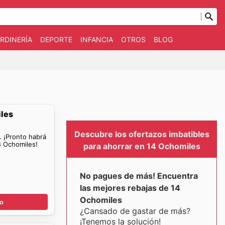
RDINERÍA
DEPORTE
INFANCIA
OTROS
BLOG
iles
Descubre los ofertazos imbatibles
. ¡Pronto habrá
4 Ochomiles!
para ahorrar en 14 Ochomiles
No pagues de más! Encuentra
las mejores rebajas de 14
Ochomiles
go
¿Cansado de gastar de más?
¡Tenemos la solución!