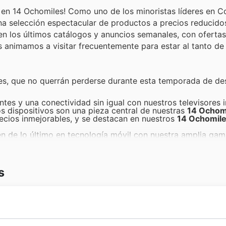
y en 14 Ochomiles! Como uno de los minoristas líderes en C
na selección espectacular de productos a precios reducidos
n los últimos catálogos y anuncios semanales, con ofertas
es animamos a visitar frecuentemente para estar al tanto de
es, que no querrán perderse durante esta temporada de de
es y una conectividad sin igual con nuestros televisores i
os dispositivos son una pieza central de nuestras
14 Ochomi
recios inmejorables, y se destacan en nuestros
14 Ochomile
 de lo último en tecnología móvil con nuestra amplia gam
y son una prioridad en nuestras
14 Ochomiles offers
, pres
te todo el evento de Black Friday.
uestros electrodomésticos de cocina de alta calidad, des
moderno. Su popularidad es innegable, y aparecen promine
s
el mejor valor en sus compras de Black Friday.
des físicas con nuestra selección de ropa y calzado deport
artículos son muy buscados, y encontrarán ofertas fantást
omiles deals
para este Black Friday.
espacios con nuestra curada selección de artículos para e
er ambiente. Descubran un sinfín de posibilidades y ahorros 
 de su hogar refleje su buen gusto y se beneficie de los d