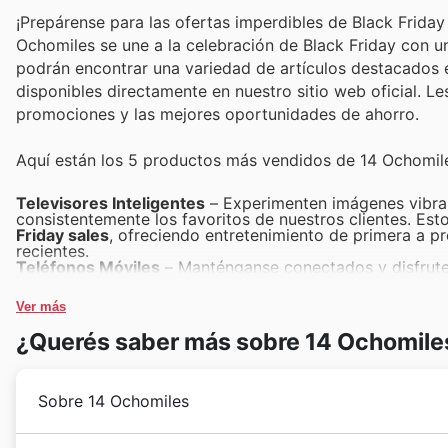
¡Prepárense para las ofertas imperdibles de Black Frida
Ochomiles se une a la celebración de Black Friday con u
podrán encontrar una variedad de artículos destacados e
disponibles directamente en nuestro sitio web oficial. L
promociones y las mejores oportunidades de ahorro.
Aquí están los 5 productos más vendidos de 14 Ochomil
Televisores Inteligentes
– Experimenten imágenes vibrant
consistentemente los favoritos de nuestros clientes. Est
Friday sales
, ofreciendo entretenimiento de primera a p
recientes.
Teléfonos Móviles
– Manténganse conectados y disfruten
inteligentes. Estos equipos gozan de una alta demanda 
descuentos excepcionales que capturan la atención duran
Ver más
Electrodomésticos de Cocina
– Renueven su hogar con n
hasta hornos, que son esenciales para cualquier hogar 
¿Querés saber más sobre 14 Ochomile
los
14 Ochomiles weekly ads
, asegurando que obtengan 
Ropa y Calzado Deportivo
– Equípense para sus activida
diseñados para ofrecer comodidad y rendimiento. Estos 
nuestra página web, siendo un punto clave en las
14 Och
Sobre 14 Ochomiles
Artículos para el Hogar y Decoración
– Transformen sus 
decoración, que aportan estilo y funcionalidad a cualqui
en las
14 Ochomiles offers
, asegurando que cada rincón