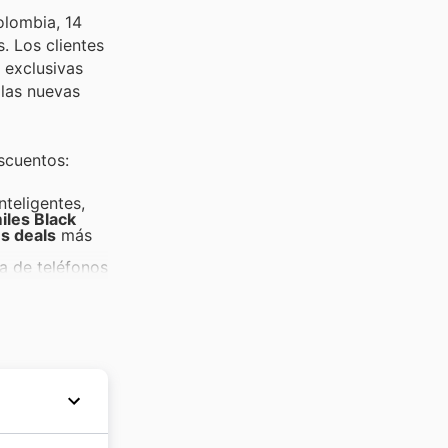
olombia, 14
. Los clientes
 exclusivas
 las nuevas
scuentos:
nteligentes,
les Black
s deals
más
a de teléfonos
entando
de batidoras
ntemente en
ivo,
icas en
l hogar y
significativos
escuentos de