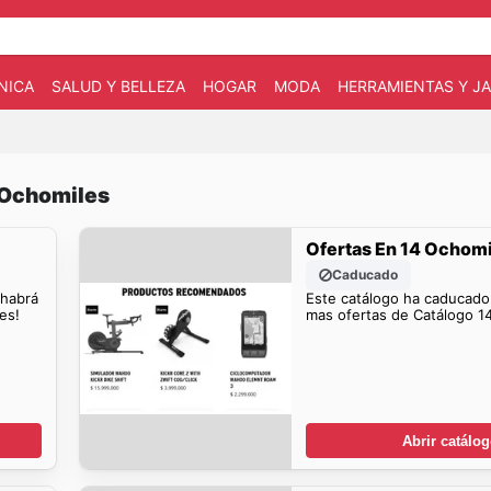
NICA
SALUD Y BELLEZA
HOGAR
MODA
HERRAMIENTAS Y JA
 Ochomiles
Ofertas En 14 Ochom
Caducado
 habrá
Este catálogo ha caducado
es!
mas ofertas de Catálogo 1
Abrir catálo