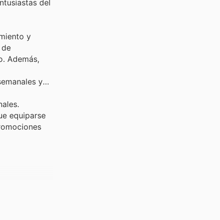
ntusiastas del
miento y
 de
o. Además,
 semanales y
nales.
ue equiparse
promociones