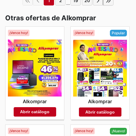
1
2
19
20
...
Otras ofertas de Alkomprar
¡Vence hoy!
¡Vence hoy!
Popular
Alkomprar
Alkomprar
Abrir catálogo
Abrir catálogo
¡Vence hoy!
¡Vence hoy!
¡Nuevo!