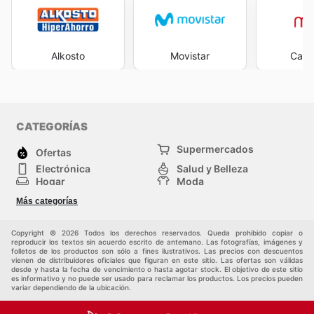
Alkosto
Movistar
Casa
CATEGORÍAS
Supermercados
Ofertas
Electrónica
Salud y Belleza
Hogar
Moda
Herramientas y jardinería
Deporte
Más categorías
Infancia
Otros
Copyright © 2026 Todos los derechos reservados. Queda prohibido copiar o
reproducir los textos sin acuerdo escrito de antemano. Las fotografías, imágenes y
folletos de los productos son sólo a fines ilustrativos. Las precios con descuentos
vienen de distribuidores oficiales que figuran en este sitio. Las ofertas son válidas
desde y hasta la fecha de vencimiento o hasta agotar stock. El objetivo de este sitio
es informativo y no puede ser usado para reclamar los productos. Los precios pueden
variar dependiendo de la ubicación.