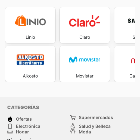
Linio
Claro
Sa
Alkosto
Movistar
Casa
CATEGORÍAS
Supermercados
Ofertas
Electrónica
Salud y Belleza
Hogar
Moda
Herramientas y jardinería
Deporte