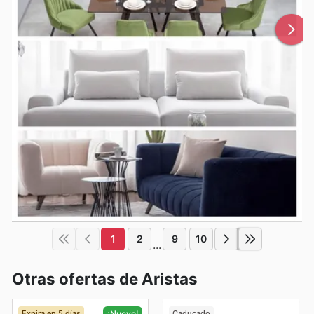
1
2
9
10
...
Otras ofertas de Aristas
Expira en 5 días
Caducado
¡Nuevo!