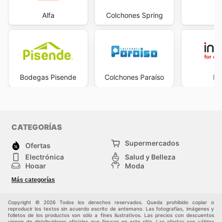
Alfa
Colchones Spring
F
Bodegas Pisende
Colchones Paraíso
In
CATEGORÍAS
Supermercados
Ofertas
Electrónica
Salud y Belleza
Hogar
Moda
Herramientas y jardinería
Deporte
Más categorías
Infancia
Otros
Copyright © 2026 Todos los derechos reservados. Queda prohibido copiar o
reproducir los textos sin acuerdo escrito de antemano. Las fotografías, imágenes y
folletos de los productos son sólo a fines ilustrativos. Las precios con descuentos
vienen de distribuidores oficiales que figuran en este sitio. Las ofertas son válidas