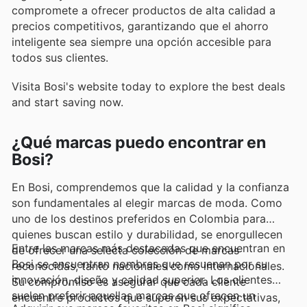
compromete a ofrecer productos de alta calidad a
precios competitivos, garantizando que el ahorro
inteligente sea siempre una opción accesible para
todos sus clientes.
Visita Bosi's website today to explore the best deals
and start saving now.
¿Qué marcas puedo encontrar en
Bosi?
En Bosi, comprendemos que la calidad y la confianza
son fundamentales al elegir marcas de moda. Como
uno de los destinos preferidos en Colombia para
quienes buscan estilo y durabilidad, se enorgullecen
Entre las marcas más destacadas que encuentran en
de ofrecer una selecta colección de marcas
Bosi se encuentran nombres que resuenan por su
reconocidas, tanto nacionales como internacionales.
innovación, diseño y calidad superior. Los clientes
Su compromiso es asegurar que cada cliente
suelen preferir aquellas marcas que ofrecen un
encuentre productos que superen sus expectativas,