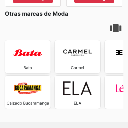
Otras marcas de Moda
Bata
Carmel
Ev
Calzado Bucaramanga
ELA
L