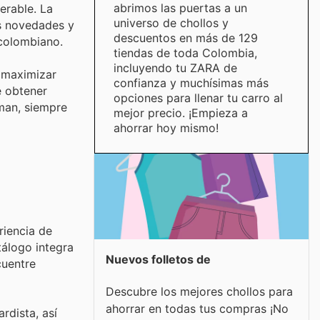
abrimos las puertas a un
erable. La
universo de chollos y
as novedades y
descuentos en más de 129
colombiano.
tiendas de toda Colombia,
incluyendo tu ZARA de
á maximizar
confianza y muchísimas más
e obtener
opciones para llenar tu carro al
aman, siempre
mejor precio. ¡Empieza a
ahorrar hoy mismo!
riencia de
tálogo integra
Nuevos folletos de
cuentre
Descubre los mejores chollos para
ahorrar en todas tus compras ¡No
rdista, así