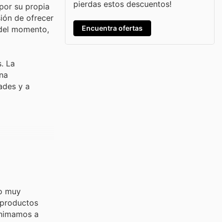
pierdas estos descuentos!
por su propia
ión de ofrecer
Encuentra ofertas
 del momento,
. La
na
ades y a
to muy
 productos
 animamos a