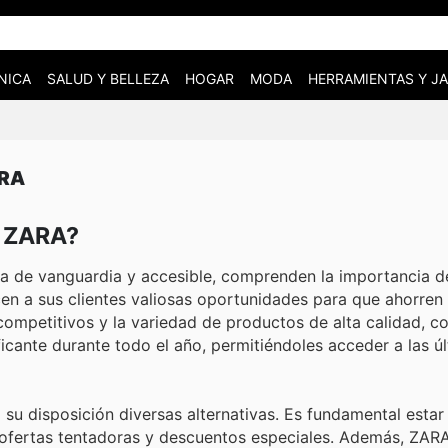
NICA
SALUD Y BELLEZA
HOGAR
MODA
HERRAMIENTAS Y JA
ARA
n ZARA?
a de vanguardia y accesible, comprenden la importancia de
n a sus clientes valiosas oportunidades para que ahorren 
competitivos y la variedad de productos de alta calidad, c
ficante durante todo el año, permitiéndoles acceder a las ú
 su disposición diversas alternativas. Es fundamental estar
n ofertas tentadoras y descuentos especiales. Además, ZARA