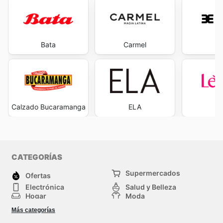
Bata
Carmel
Ev
Calzado Bucaramanga
ELA
L
CATEGORÍAS
Supermercados
Ofertas
Electrónica
Salud y Belleza
Hogar
Moda
Herramientas y jardinería
Deporte
Más categorías
Infancia
Otros