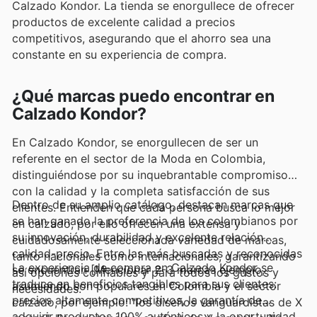
Calzado Kondor. La tienda se enorgullece de ofrecer
productos de excelente calidad a precios
competitivos, asegurando que el ahorro sea una
constante en su experiencia de compra.
¿Qué marcas puedo encontrar en
Calzado Kondor?
En Calzado Kondor, se enorgullecen de ser un
referente en el sector de la Moda en Colombia,
distinguiéndose por su inquebrantable compromiso
con la calidad y la completa satisfacción de sus
Dentro de su amplio catálogo, destacan marcas que
clientes. Entienden que cada persona busca lo mejor
se han ganado la preferencia de los colombianos por
en calzado, por ello ofrecen una extensa y
su innovación, durabilidad y excelente relación
cuidadosamente seleccionada variedad de marcas,
calidad-precio. Entre las más buscadas y reconocidas
tanto nacionales como internacionales, garantizando
La experiencia de compra en Calzado Kondor se
se encuentran [Mencionar 2-3 marcas ejemplo,
así opciones confiables y para todos los gustos y
traduce en beneficios tangibles para sus clientes:
asumiendo son populares en Colombia y el sector
necesidades.
precios altamente competitivos, la garantía de
calzado, por ejemplo: "los diseños vanguardistas de X
adquirir productos 100% auténticos y la oportunidad