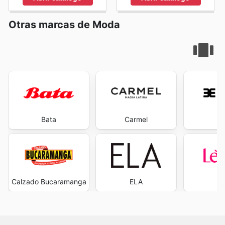
savings every day.
Otras marcas de Moda
Bata
Carmel
Ev
Calzado Bucaramanga
ELA
L