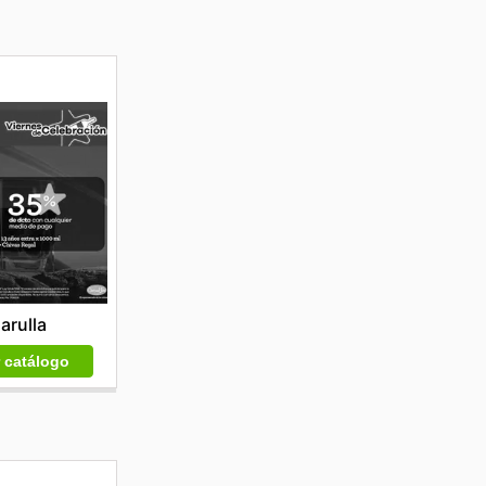
arulla
r catálogo