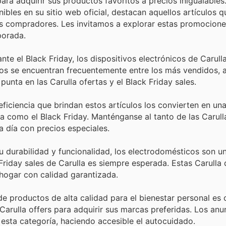
para adquirir sus productos favoritos a precios inigualables
bles en su sitio web oficial, destacan aquellos artículos q
os compradores. Les invitamos a explorar estas promocione
porada.
nte el Black Friday, los dispositivos electrónicos de Carull
ctos se encuentran frecuentemente entre los más vendidos,
unta en las Carulla ofertas y el Black Friday sales.
iciencia que brindan estos artículos los convierten en una
 como el Black Friday. Manténganse al tanto de las Carull
a día con precios especiales.
durabilidad y funcionalidad, los electrodomésticos son un 
riday sales de Carulla es siempre esperada. Estas Carulla 
hogar con calidad garantizada.
 productos de alta calidad para el bienestar personal es 
Carulla offers para adquirir sus marcas preferidas. Los anu
 esta categoría, haciendo accesible el autocuidado.