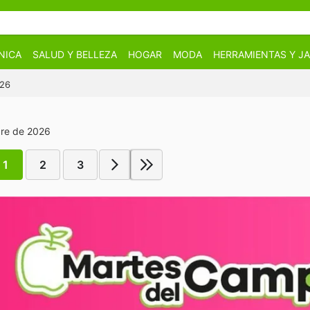
NICA
SALUD Y BELLEZA
HOGAR
MODA
HERRAMIENTAS Y JA
026
bre de 2026
1
2
3