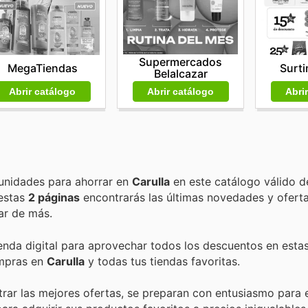
Supermercados
MegaTiendas
Surti
Belalcazar
Abrir catálogo
Abri
Abrir catálogo
Encuentra las mejores promociones, descuentos y oportunidades para ahorrar en
Carulla
en este catálogo válido d
 estas
2 páginas
encontrarás las últimas novedades y ofert
ar de más.
ienda digital para aprovechar todos los descuentos en estas
ompras en
Carulla
y todas tus tiendas favoritas.
trar las mejores ofertas, se preparan con entusiasmo para e