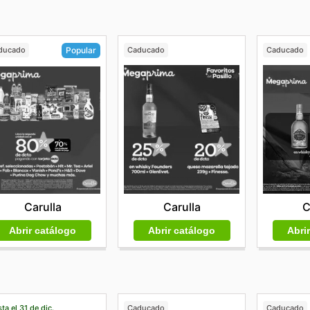
ducado
Caducado
Caducado
Popular
Carulla
C
Carulla
Abrir catálogo
Abri
Abrir catálogo
ta el 31 de dic.
Caducado
Caducado