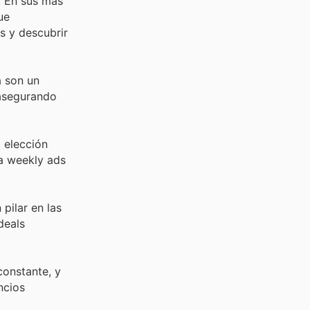
. En sus más
ue
s y descubrir
a son un
 asegurando
 elección
a weekly ads
pilar en las
deals
constante, y
ncios