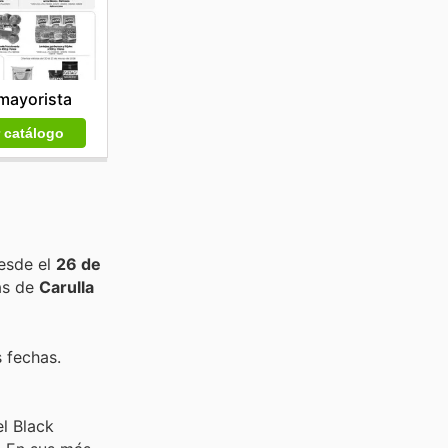
mayorista
r catálogo
esde el
26 de
as de
Carulla
 fechas.
l Black