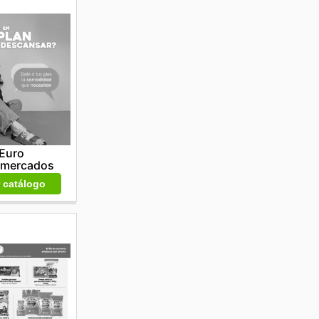
Euro
rmercados
r catálogo