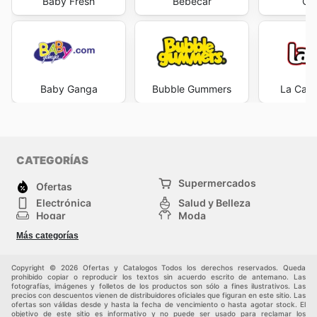
Baby Fresh
Bébécar
Car
calidad, sino también la posibilidad de acceder a ella a
través de ofertas irresistibles que benefician
directamente a las familias colombianas. Estar al tanto
de los
Color Kids ad this week
se convierte así en una
estrategia inteligente para vestir a los niños con las
últimas tendencias y prendas esenciales para cada
Baby Ganga
Bubble Gummers
La Cali
temporada.
Sumérgete en el Mundo de Color Kids: Promociones
Continuas y Estilo para tus Hijos
Para asegurar que las familias en Colombia 8 puedan
disfrutar de la moda infantil más actual y a precios
CATEGORÍAS
convenientes, es fundamental mantenerse conectado
Supermercados
con las novedades que Color Kids tiene para ofrecer. La
Ofertas
constante actualización de sus
Color Kids ad
asegura
Electrónica
Salud y Belleza
que siempre haya algo nuevo y emocionante esperando
Hogar
Moda
ser descubierto. Invitan a los consumidores a visitar su
Herramientas y jardinería
Deporte
Más categorías
sitio web con regularidad, un espacio diseñado para ser
Infancia
Otros
intuitivo y fácil de navegar, donde se publican todas las
promociones, ventas especiales y colecciones
Copyright © 2026 Ofertas y Catalogos Todos los derechos reservados. Queda
prohibido copiar o reproducir los textos sin acuerdo escrito de antemano. Las
recientes. Al revisar periódicamente el
Color Kids ad
y
fotografías, imágenes y folletos de los productos son sólo a fines ilustrativos. Las
las diferentes
Color Kids sales
, los clientes pueden
precios con descuentos vienen de distribuidores oficiales que figuran en este sitio. Las
ofertas son válidas desde y hasta la fecha de vencimiento o hasta agotar stock. El
planificar sus compras, aprovechando las ofertas para
objetivo de este sitio es informativo y no puede ser usado para reclamar los