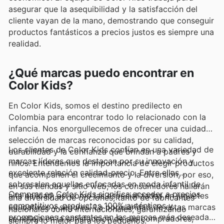
asegurar que la asequibilidad y la satisfacción del
cliente vayan de la mano, demostrando que conseguir
productos fantásticos a precios justos es siempre una
realidad.
¿Qué marcas puedo encontrar en
Color Kids?
En Color Kids, somos el destino predilecto en
Colombia para encontrar todo lo relacionado con la
infancia. Nos enorgullecemos de ofrecer una cuidada
selección de marcas reconocidas por su calidad,
Los clientes de Color Kids confían en una variedad de
durabilidad y la confianza que brindan a padres y
marcas líderes que destacan por su innovación y
niños. Entendemos la importancia de elegir productos
excelente relación calidad-precio. Entre ellas,
que acompañen el crecimiento y la diversión, por eso,
sobresalen aquellas enfocadas en moda infantil de
en sus tiendas y sitio web, los consumidores hallarán
Comprar en Color Kids significa acceder a precios
alta calidad, así como las especializadas en juguetes
una diversidad de opciones, tanto de fabricantes
competitivos, productos 100% auténticos y
educativos y seguros. La popularidad de estas marcas
nacionales como internacionales, garantizando
promociones constantes en las marcas más deseadas.
se refleja en la satisfacción de sus compradores,
siempre lo mejor para los pequeños.