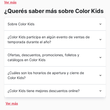
ofertas irresistibles se refleja en los Color Kids weekly
Ver más
ads, asegurando que los clientes accedan a
¿Querés saber más sobre Color Kids
tecnología de punta a precios reducidos. Exploren los
Color Kids deals para encontrar el centro de
Sobre Color Kids
entretenimiento perfecto.
Color Kids llegó a Colombia en el año 2013, marcando el
Electrodomésticos de Cocina:
La renovación del
¿Color Kids participa en algún evento de ventas de
inicio de una trayectoria dedicada a ofrecer lo mejor en
hogar es una prioridad para muchos, y los
temporada durante el año?
moda infantil. Desde su concepción, el equipo detrás de
electrodomésticos de cocina son protagonistas en las
Color Kids ha trabajado incansablemente para
Los eventos de temporada en Color Kids en 🇨🇴
Color Kids Black Friday sales. Desde batidoras hasta
establecerse como un referente en el mercado de ropa
Ofertas, descuentos, promociones, folletos y
Colombia 8 son momentos emocionantes para que los
hornos, la variedad y los descuentos significativos
para niños, entendiendo las necesidades de las familias
catálogos en Color Kids
clientes descubran ofertas exclusivas y descuentos
colombianas y proporcionando prendas que combinan
hacen que estos productos sean esenciales en la lista
irresistibles en una amplia gama de categorías de
estilo, comodidad y durabilidad. Su crecimiento ha
de compras de los colombianos. No se pierdan las
Aquí tienes la descripción promocional de Color Kids,
productos. Estas oportunidades de ahorro, que a
¿Cuáles son los horarios de apertura y cierre de
estado impulsado por un compromiso constante con la
optimizada para SEO y adaptada para Colombia 8:
Color Kids offers para equipar su cocina.
menudo se anuncian en los Color Kids weekly ads y
Color Kids?
calidad y la innovación en cada uno de sus productos,
Explorando las Novedades de Color Kids: La Mejor
Color Kids flyers, son perfectas para planificar compras
asegurando que cada prenda refleje la alegría y la
Ropa Infantil en Colombia 8
Teléfonos Móviles:
La conectividad es clave, y los
inteligentes y aprovechar al máximo su presupuesto.
En Color Kids Colombia, nos esforzamos por adaptar
vitalidad de la infancia.
En el dinámico mercado colombiano, Color Kids se ha
¿Color Kids tiene mejores descuentos online?
Manténgase atento a las actualizaciones en los Color
teléfonos móviles lideran las preferencias de los
nuestros horarios para que sea lo más conveniente
Hoy en día, Color Kids se enorgullece de contar con una
consolidado como un referente indiscutible en moda
Kids ad y las Color Kids sales para no perderse ninguna
consumidores. Las Color Kids weekly ads suelen
posible para todos nuestros clientes. Generalmente, sus
sólida red de 34 tiendas distribuidas estratégicamente
infantil, ofreciendo una propuesta de valor que combina
En 🇨🇴 Colombia, Color Kids ofrece una fantástica
promoción especial.
tiendas abren sus puertas temprano en la mañana,
destacar modelos de smartphones populares con
a lo largo y ancho de Colombia, lo que les permite estar
Ver más
calidad, estilo y precios accesibles para los más
experiencia de compra en línea para que los clientes
Entre los eventos de temporada más esperados por los
permitiéndoles comenzar su día de compras con
cerca de sus clientes y ofrecer una experiencia de
precios especialmente atractivos durante el Black
pequeños. Los consumidores en Colombia 8 ya conocen