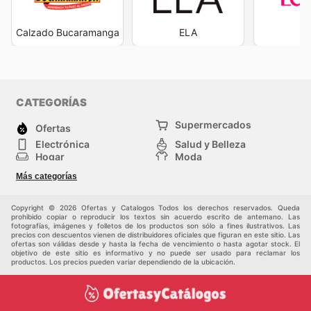
Calzado Bucaramanga
ELA
L
CATEGORÍAS
Supermercados
Ofertas
Electrónica
Salud y Belleza
Hogar
Moda
Herramientas y jardinería
Deporte
Más categorías
Infancia
Otros
Copyright © 2026 Ofertas y Catalogos Todos los derechos reservados. Queda
prohibido copiar o reproducir los textos sin acuerdo escrito de antemano. Las
fotografías, imágenes y folletos de los productos son sólo a fines ilustrativos. Las
precios con descuentos vienen de distribuidores oficiales que figuran en este sitio. Las
ofertas son válidas desde y hasta la fecha de vencimiento o hasta agotar stock. El
objetivo de este sitio es informativo y no puede ser usado para reclamar los
productos. Los precios pueden variar dependiendo de la ubicación.