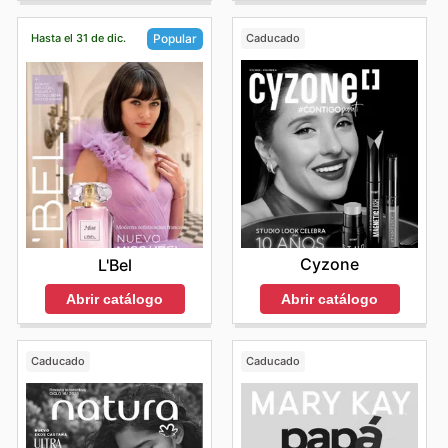
Hasta el 31 de dic.
Caducado
Popular
Cyzone
L'Bel
Abrir catálogo
Abrir catálogo
Caducado
Caducado