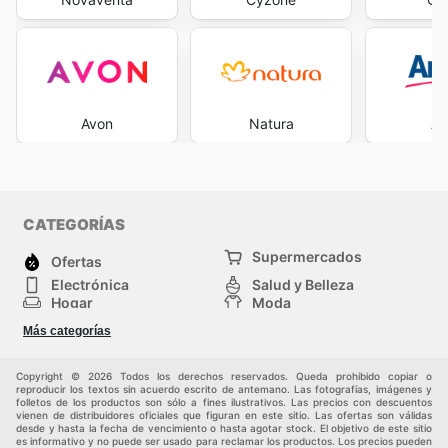
Avon
Natura
A
CATEGORÍAS
Supermercados
Ofertas
Electrónica
Salud y Belleza
Hogar
Moda
Herramientas y jardinería
Deporte
Más categorías
Infancia
Otros
Copyright © 2026 Todos los derechos reservados. Queda prohibido copiar o
reproducir los textos sin acuerdo escrito de antemano. Las fotografías, imágenes y
folletos de los productos son sólo a fines ilustrativos. Las precios con descuentos
vienen de distribuidores oficiales que figuran en este sitio. Las ofertas son válidas
desde y hasta la fecha de vencimiento o hasta agotar stock. El objetivo de este sitio
es informativo y no puede ser usado para reclamar los productos. Los precios pueden