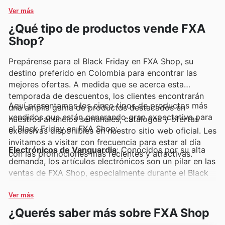
constantemente, presentando siempre las últimas
Ver más
tendencias y ofertas.
¿Qué tipo de productos vende FXA
Shop?
Prepárense para el Black Friday en FXA Shop, su
destino preferido en Colombia para encontrar las
mejores ofertas. A medida que se acerca esta
temporada de descuentos, los clientes encontrarán
Aquí presentamos los cinco tipos de productos más
una amplia gama de productos destacados en
vendidos que están generando gran expectativa para
nuestros anuncios semanales, catálogos y ofertas
el Black Friday en FXA Shop:
exclusivas disponibles en nuestro sitio web oficial. Les
invitamos a visitar con frecuencia para estar al día
Electrónicos de Vanguardia
: Conocidos por su alta
con las promociones más recientes y atractivas.
demanda, los artículos electrónicos son un pilar en las
ventas de FXA Shop, especialmente durante el Black
Friday. Busquen estos productos en los FXA Shop
weekly ads para encontrar las últimas novedades y
Ver más
tecnología a precios inigualables, parte esencial de
¿Querés saber más sobre FXA Shop
las FXA Shop Black Friday sales.