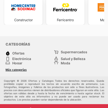
Constructor
Ferricentro
Made
CATEGORÍAS
Supermercados
Ofertas
Electrónica
Salud y Belleza
Hogar
Moda
Herramientas y jardinería
Deporte
Más categorías
Infancia
Otros
Copyright © 2026 Ofertas y Catalogos Todos los derechos reservados. Queda
prohibido copiar o reproducir los textos sin acuerdo escrito de antemano. Las
fotografías, imágenes y folletos de los productos son sólo a fines ilustrativos. Las
precios con descuentos vienen de distribuidores oficiales que figuran en este sitio. Las
ofertas son válidas desde y hasta la fecha de vencimiento o hasta agotar stock. El
objetivo de este sitio es informativo y no puede ser usado para reclamar los
productos. Los precios pueden variar dependiendo de la ubicación.