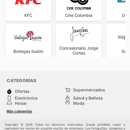
KFC
Cine Colombia
Opti
Concesionario Jorge
Bodegas Ilusión
Sup
Cortes
CATEGORÍAS
Supermercados
Ofertas
Electrónica
Salud y Belleza
Hogar
Moda
Herramientas y jardinería
Deporte
Más categorías
Infancia
Otros
Copyright © 2026 Todos los derechos reservados. Queda prohibido copiar o
reproducir los textos sin acuerdo escrito de antemano. Las fotografías, imágenes y