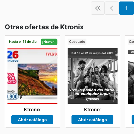
1
Otras ofertas de Ktronix
Hasta el 31 de dic.
Caducado
Ca
¡Nuevo!
Ktronix
Ktronix
Abrir catálogo
Abrir catálogo