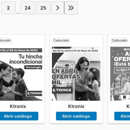
2
24
25
...
ducado
Caducado
Caducado
Ktronix
Ktronix
K
Abrir catálogo
Abrir catálogo
Abri