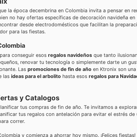
nix
 que la época decembrina en Colombia invita a pensar en r
i bien no hay ofertas específicas de decoración navideña en
contrar desde electrodomésticos que facilitan la preparaci
or para las fiestas.
 Colombia
para conseguir esos
regalos navideños
que tanto ilusiona
queños, renovar tu tecnología o simplemente darte un gust
onante. Las
promociones de fin de año
en Ktronix son una
e las
ideas para el arbolito
hasta esos
regalos para Navida
fertas y Catalogos
anificar tus compras de fin de año. Te invitamos a explora
nificar tus regalos con antelación para evitar el estrés de 
ara correr.
Colombia y comienza a ahorrar hoy mismo. ¡Felices fiestas!