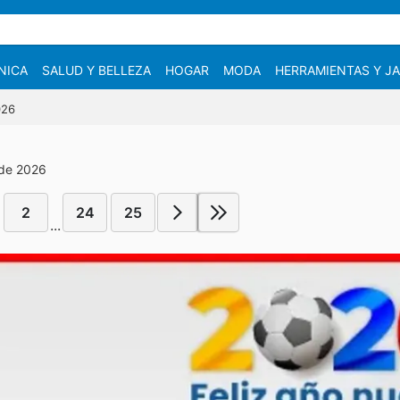
NICA
SALUD Y BELLEZA
HOGAR
MODA
HERRAMIENTAS Y JA
026
 de 2026
2
24
25
...