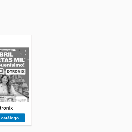
tronix
r catálogo