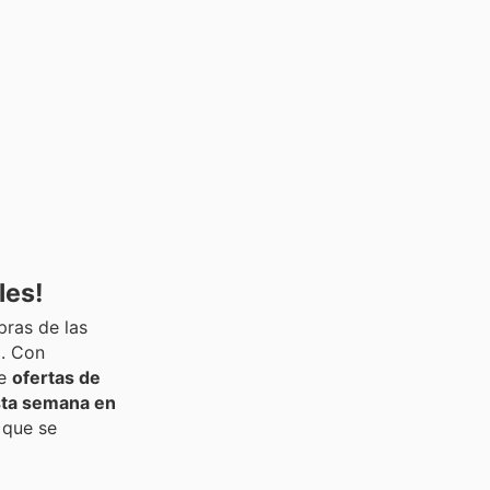
les!
ras de las
l. Con
ae
ofertas de
ta semana en
e que se