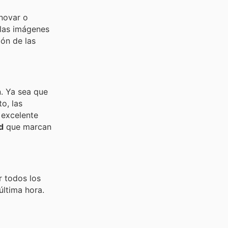
enovar o
 las imágenes
ón de las
n. Ya sea que
o, las
 excelente
d
que marcan
r todos los
última hora.