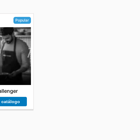
Popular
llenger
r catálogo