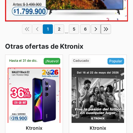
1
2
5
6
...
Otras ofertas de Ktronix
Hasta el 31 de dic.
Caducado
¡Nuevo!
Popular
Ktronix
Ktronix