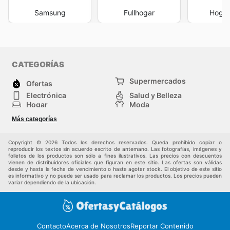
Samsung
Fullhogar
Hogar
CATEGORÍAS
Supermercados
Ofertas
Electrónica
Salud y Belleza
Hogar
Moda
Herramientas y jardinería
Deporte
Más categorías
Infancia
Otros
Copyright © 2026 Todos los derechos reservados. Queda prohibido copiar o
reproducir los textos sin acuerdo escrito de antemano. Las fotografías, imágenes y
folletos de los productos son sólo a fines ilustrativos. Las precios con descuentos
vienen de distribuidores oficiales que figuran en este sitio. Las ofertas son válidas
desde y hasta la fecha de vencimiento o hasta agotar stock. El objetivo de este sitio
es informativo y no puede ser usado para reclamar los productos. Los precios pueden
variar dependiendo de la ubicación.
Contacto
Acerca de Nosotros
Reportar Contenido