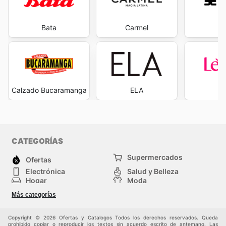
Bata
Carmel
Ev
Calzado Bucaramanga
ELA
L
CATEGORÍAS
Supermercados
Ofertas
Electrónica
Salud y Belleza
Hogar
Moda
Herramientas y jardinería
Deporte
Más categorías
Infancia
Otros
Copyright © 2026 Ofertas y Catalogos Todos los derechos reservados. Queda
prohibido copiar o reproducir los textos sin acuerdo escrito de antemano. Las