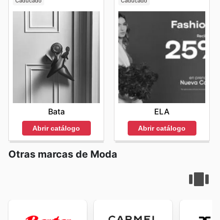
Caducado
Caducado
Le Coq Sportif sales
exclusivas en línea se convierte en
una herramienta poderosa para los compradores
inteligentes. Mantenerse al tanto de las
Le Coq Sportif
flyers
y las ofertas generales es clave para
experimentar la marca Le Coq Sportif de la manera más
ventajosa. Visit Le Coq Sportif's website today to
explore the best deals and start saving now.
Bata
ELA
Abrir catálogo
Abrir catálogo
Otras marcas de Moda