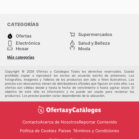
CATEGORÍAS
Supermercados
Ofertas
Electrónica
Salud y Belleza
Hogar
Moda
Herramientas y jardinería
Deporte
Más categorías
Infancia
Otros
Copyright © 2026 Ofertas y Catalogos Todos los derechos reservados. Queda
prohibido copiar o reproducir los textos sin acuerdo escrito de antemano. Las
fotografías, imágenes y folletos de los productos son sólo a fines ilustrativos. Las
precios con descuentos vienen de distribuidores oficiales que figuran en este sitio. Las
ofertas son válidas desde y hasta la fecha de vencimiento o hasta agotar stock. El
objetivo de este sitio es informativo y no puede ser usado para reclamar los
productos. Los precios pueden variar dependiendo de la ubicación.
Contacto
Acerca de Nosotros
Reportar Contenido
Política de Cookies
Términos y Condiciones
Países