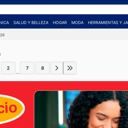
NICA
SALUD Y BELLEZA
HOGAR
MODA
HERRAMIENTAS Y JA
026
6
2
7
8
...