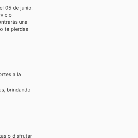
l 05 de junio,
vicio
ontrarás una
o te pierdas
rtes a la
as, brindando
as o disfrutar