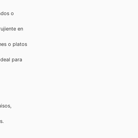
ados o
ujiente en
hes o platos
ideal para
isos,
s.