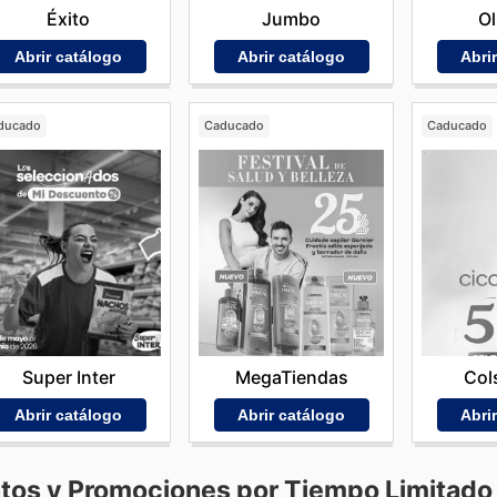
Éxito
Ol
Jumbo
Abrir catálogo
Abri
Abrir catálogo
ducado
Caducado
Caducado
Super Inter
MegaTiendas
Col
Abrir catálogo
Abrir catálogo
Abri
tos y Promociones por Tiempo Limitado