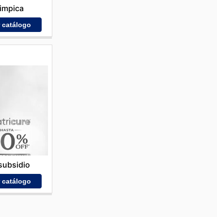
impica
r catálogo
subsidio
r catálogo