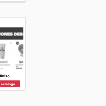
iniso
r catálogo