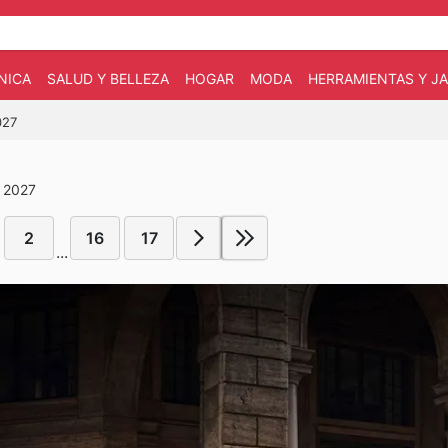
NICA
SALUD Y BELLEZA
HOGAR
MODA
HERRAMIENTAS Y JA
027
e 2027
2
16
17
...