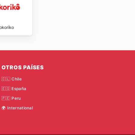
okoriko
OTROS PAÍSES
🇨🇱 Chile
🇪🇸 España
🇵🇪 Peru
🌍 International