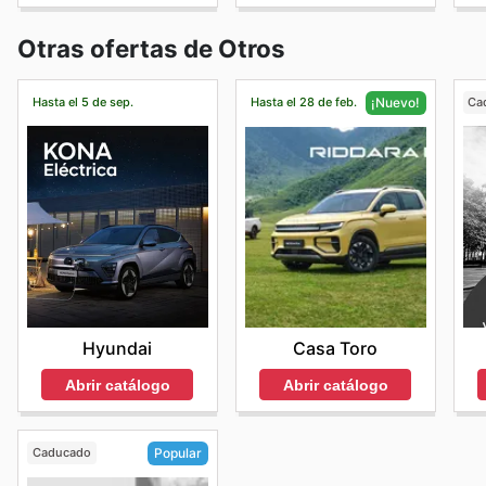
Otras ofertas de Otros
Hasta el 5 de sep.
Hasta el 28 de feb.
Ca
¡Nuevo!
Hyundai
Casa Toro
Abrir catálogo
Abrir catálogo
Caducado
Popular