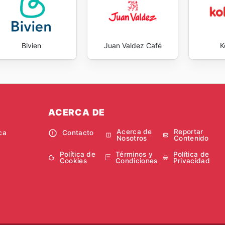
Bivien
Juan Valdez Café
K
ACERCA DE
Acerca de
Reportar
ca
Contacto
Nosotros
Contenido
Política de
Términos y
Política de
Cookies
Condiciones
Privacidad