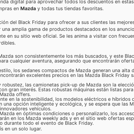
ienda digital para aprovechar todos los descuentos en estas
ompras en
Mazda
y todas tus tiendas favoritas.
ón del Black Friday para ofrecer a sus clientes las mejore
r una amplia gama de productos destacados en los anunci
e en su sitio web oficial. Se les anima a visitar con frecue
dibles.
azda son consistentemente los más buscados, y este Blac
 para cualquier aventura, asegurando que encontrarán ofert
 estilo, los sedanes compactos de Mazda generan una alta
ncontrarán excelentes precios en las Mazda Black Friday s
 robustez, las camionetas pick-up de Mazda son la elecció
con gran interés. Estas robustas máquinas están listas para
 Mazda offers.
te en la sostenibilidad, los modelos eléctricos e híbridos
una opción inteligente y ecológica, y se espera que las 
 innovadores vehículos.
Mazda en óptimas condiciones o personalizarlo, los acceso
rarán en los Mazda weekly ads y en el sitio web ofertas esp
to durante todo el evento de Black Friday.
s en un solo lugar.