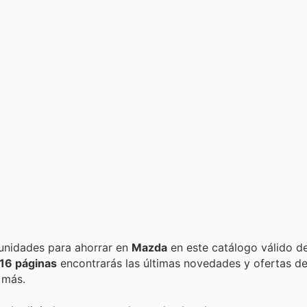
Encuentra las mejores promociones, descuentos y oportunidades para ahorrar en
Mazda
en este catálogo válido d
16 páginas
encontrarás las últimas novedades y ofertas d
 más.