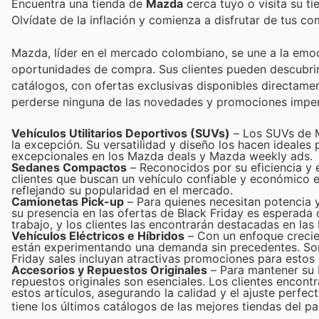
Encuentra una tienda de
Mazda
cerca tuyo o visita su t
Olvídate de la inflación y comienza a disfrutar de tus c
Mazda, líder en el mercado colombiano, se une a la emoci
oportunidades de compra. Sus clientes pueden descubri
catálogos, con ofertas exclusivas disponibles directament
perderse ninguna de las novedades y promociones imper
Vehículos Utilitarios Deportivos (SUVs)
– Los SUVs de M
la excepción. Su versatilidad y diseño los hacen ideales
excepcionales en los Mazda deals y Mazda weekly ads.
Sedanes Compactos
– Reconocidos por su eficiencia y
clientes que buscan un vehículo confiable y económico e
reflejando su popularidad en el mercado.
Camionetas Pick-up
– Para quienes necesitan potencia y
su presencia en las ofertas de Black Friday es esperada 
trabajo, y los clientes las encontrarán destacadas en las
Vehículos Eléctricos e Híbridos
– Con un enfoque crecien
están experimentando una demanda sin precedentes. Son 
Friday sales incluyan atractivas promociones para estos
Accesorios y Repuestos Originales
– Para mantener su 
repuestos originales son esenciales. Los clientes encont
estos artículos, asegurando la calidad y el ajuste perfec
tiene los últimos catálogos de las mejores tiendas del paí