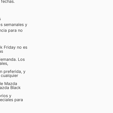
 fechas.
s
os semanales y
ncia para no
k Friday no es
as
 demanda. Los
ales,
n preferida, y
 cualquier
 de Mazda
Mazda Black
rios y
eciales para