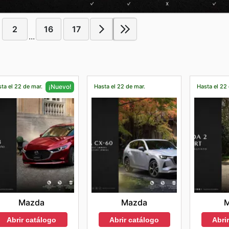
2
16
17
...
ta el 22 de mar.
Hasta el 22 de mar.
Hasta el 22
¡Nuevo!
Mazda
Mazda
Abrir catálogo
Abri
Abrir catálogo