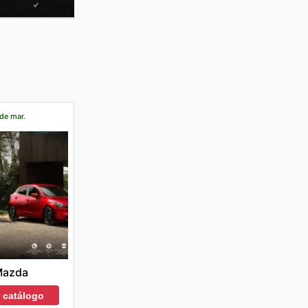
 de mar.
Mazda
r catálogo