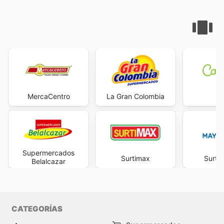
MercaCentro
La Gran Colombia
Ca
Supermercados
Surtimax
Surti
Belalcazar
CATEGORÍAS