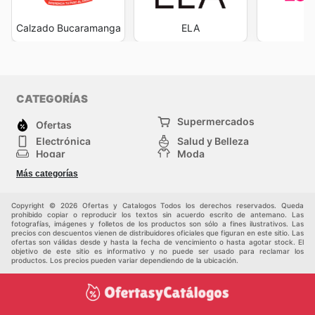
Calzado Bucaramanga
ELA
L
CATEGORÍAS
Supermercados
Ofertas
Electrónica
Salud y Belleza
Hogar
Moda
Herramientas y jardinería
Deporte
Más categorías
Infancia
Otros
Copyright © 2026 Ofertas y Catalogos Todos los derechos reservados. Queda
prohibido copiar o reproducir los textos sin acuerdo escrito de antemano. Las
fotografías, imágenes y folletos de los productos son sólo a fines ilustrativos. Las
precios con descuentos vienen de distribuidores oficiales que figuran en este sitio. Las
ofertas son válidas desde y hasta la fecha de vencimiento o hasta agotar stock. El
objetivo de este sitio es informativo y no puede ser usado para reclamar los
productos. Los precios pueden variar dependiendo de la ubicación.