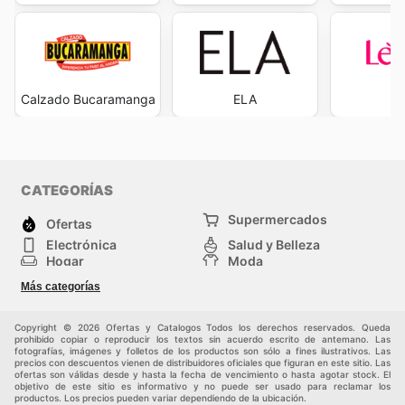
Calzado Bucaramanga
ELA
L
CATEGORÍAS
Supermercados
Ofertas
Electrónica
Salud y Belleza
Hogar
Moda
Herramientas y jardinería
Deporte
Más categorías
Infancia
Otros
Copyright © 2026 Ofertas y Catalogos Todos los derechos reservados. Queda
prohibido copiar o reproducir los textos sin acuerdo escrito de antemano. Las
fotografías, imágenes y folletos de los productos son sólo a fines ilustrativos. Las
precios con descuentos vienen de distribuidores oficiales que figuran en este sitio. Las
ofertas son válidas desde y hasta la fecha de vencimiento o hasta agotar stock. El
objetivo de este sitio es informativo y no puede ser usado para reclamar los
productos. Los precios pueden variar dependiendo de la ubicación.