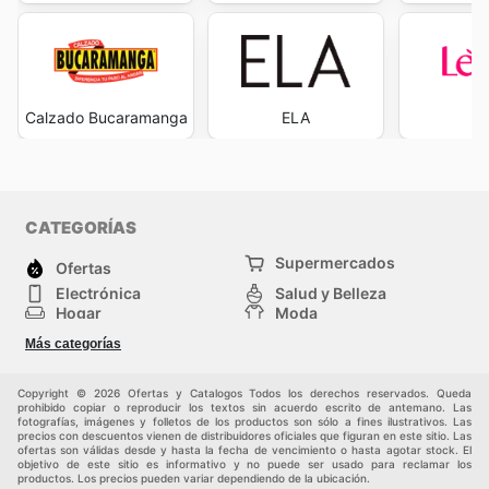
Calzado Bucaramanga
ELA
L
CATEGORÍAS
Supermercados
Ofertas
Electrónica
Salud y Belleza
Hogar
Moda
Herramientas y jardinería
Deporte
Más categorías
Infancia
Otros
Copyright © 2026 Ofertas y Catalogos Todos los derechos reservados. Queda
prohibido copiar o reproducir los textos sin acuerdo escrito de antemano. Las
fotografías, imágenes y folletos de los productos son sólo a fines ilustrativos. Las
precios con descuentos vienen de distribuidores oficiales que figuran en este sitio. Las
ofertas son válidas desde y hasta la fecha de vencimiento o hasta agotar stock. El
objetivo de este sitio es informativo y no puede ser usado para reclamar los
productos. Los precios pueden variar dependiendo de la ubicación.