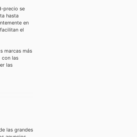
d-precio se
ta hasta
tantemente en
acilitan el
las marcas más
 con las
er las
de las grandes
os anuncios