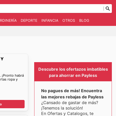
RDINERÍA
DEPORTE
INFANCIA
OTROS
BLOG
 Y
Descubre los ofertazos imbatibles
para ahorrar en Payless
. ¡Pronto habrá
rtas ropa y
No pagues de más! Encuentra
las mejores rebajas de Payless
¿Cansado de gastar de más?
go
¡Tenemos la solución!
En Ofertas y Catalogos, te