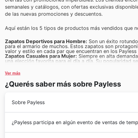
semanales y catálogos, con ofertas exclusivas disponible
de las nuevas promociones y descuentos.
Aquí están los 5 tipos de productos más vendidos que n
Zapatos Deportivos para Hombre:
Son un éxito rotundo
para el armario de muchos. Estos zapatos son protagonis
valor y estilo en cada par que encuentran en los Payless 
Zapatos Casuales para Mujer:
Siempre en alta demanda
una elección favorita para el día a día. Su popularidad s
oportunidades únicas durante el Black Friday.
Botas para Mujer:
Con la temporada y las ofertas especi
Ver más
y protección. Los clientes buscan activamente estas pie
offers, perfectas para aprovechar las rebajas.
¿Querés saber más sobre Payless
Sandalias:
Ideales para quienes buscan comodidad y versa
atención de los compradores. Son una excelente opción p
sales, dada su alta rotación.
Calzado Infantil:
Los padres siempre buscan calidad y bu
Sobre Payless
consistentemente uno de los más vendidos. Encuentran 
los niños estén a la moda y cómodos sin gastar de más.
Payless llegó a Colombia para democratizar el estilo
¿Payless participa en algún evento de ventas de tem
todos los colombianos. Desde su llegada, se han con
entendiendo las necesidades y gustos de las familias 
En 🇨🇴 Colombia 8, Payless ofrece a sus clientes fant