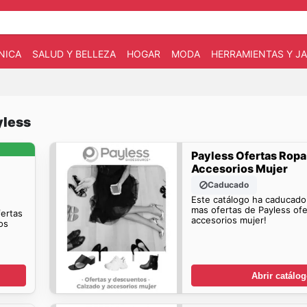
NICA
SALUD Y BELLEZA
HOGAR
MODA
HERRAMIENTAS Y JA
yless
Payless Ofertas Ropa
Accesorios Mujer
Caducado
Este catálogo ha caducado
mas ofertas de Payless ofe
fertas
accesorios mujer!
os
Abrir catálo