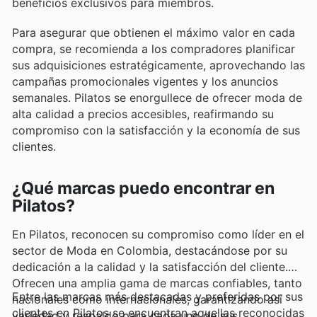
beneficios exclusivos para miembros.
Para asegurar que obtienen el máximo valor en cada
compra, se recomienda a los compradores planificar
sus adquisiciones estratégicamente, aprovechando las
campañas promocionales vigentes y los anuncios
semanales. Pilatos se enorgullece de ofrecer moda de
alta calidad a precios accesibles, reafirmando su
compromiso con la satisfacción y la economía de sus
clientes.
¿Qué marcas puedo encontrar en
Pilatos?
En Pilatos, reconocen su compromiso como líder en el
sector de Moda en Colombia, destacándose por su
dedicación a la calidad y la satisfacción del cliente.
Ofrecen una amplia gama de marcas confiables, tanto
Entre las marcas más destacadas y preferidas por sus
nacionales como internacionales, garantizando así
clientes en Pilatos se encuentran aquellas reconocidas
variedad y respaldo para cada uno de sus