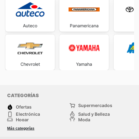
Auteco
Panamericana
To
Chevrolet
Yamaha
Ag
CATEGORÍAS
Supermercados
Ofertas
Electrónica
Salud y Belleza
Hogar
Moda
Herramientas y jardinería
Deporte
Más categorías
Infancia
Otros