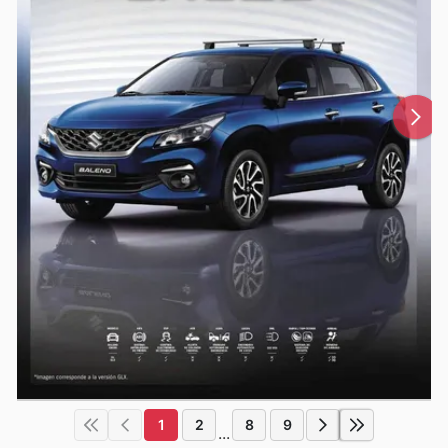
1
2
8
9
...