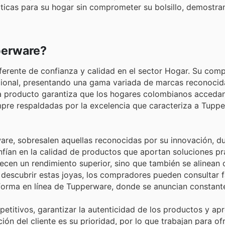
icas para su hogar sin comprometer su bolsillo, demostra
perware?
erente de confianza y calidad en el sector Hogar. Su com
cional, presentando una gama variada de marcas reconocida
ada producto garantiza que los hogares colombianos accedan
mpre respaldadas por la excelencia que caracteriza a Tuppe
re, sobresalen aquellas reconocidas por su innovación, du
nfían en la calidad de productos que aportan soluciones pr
recen un rendimiento superior, sino que también se alinean 
 descubrir estas joyas, los compradores pueden consultar f
taforma en línea de Tupperware, donde se anuncian constan
titivos, garantizar la autenticidad de los productos y ap
ión del cliente es su prioridad, por lo que trabajan para of