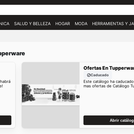
NICA
SALUD Y BELLEZA
HOGAR
MODA
HERRAMIENTAS Y JA
upperware
Ofertas En Tupperwa
Caducado
 habrá
Este catálogo ha caducado
e!
mas ofertas de Catálogo T
Abrir catálo