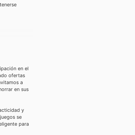
ntenerse
ipación en el
ado ofertas
invitamos a
horrar en sus
acticidad y
 juegos se
eligente para