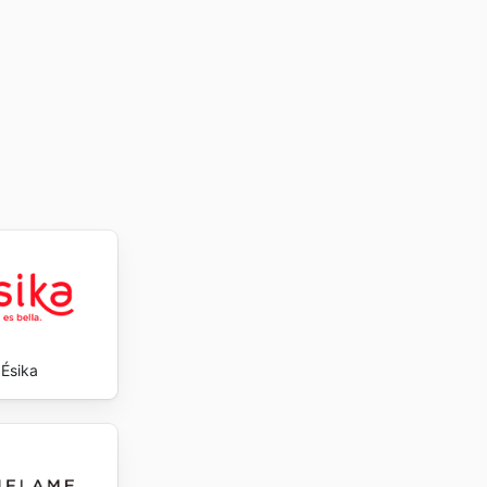
ino
n los
lore the
Ésika