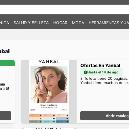
NICA
SALUD Y BELLEZA
HOGAR
MODA
HERRAMIENTAS Y JA
nbal
Ofertas En Yanbal
Hasta el 14 de ago.
El folleto tiene 20 páginas
Yanbal tiene muchos descu
aïa
a ti!
Abrir catálo