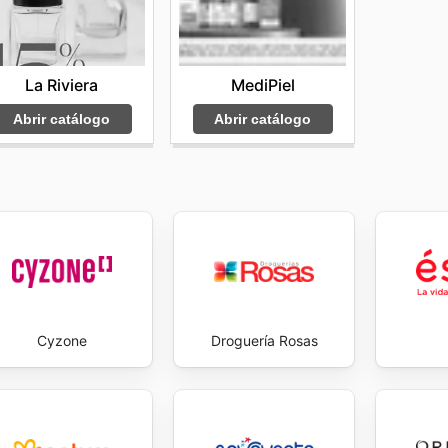
seguran no solo adquirir productos de la más alta calidad, s
ierdas la oportunidad de enriquecer tu rutina de belleza co
 Yanbal tiene para ti. Visita Yanbal's website today to exp
MediPiel
La Riviera
Abrir catálogo
Abrir catálogo
Cyzone
Droguería Rosas