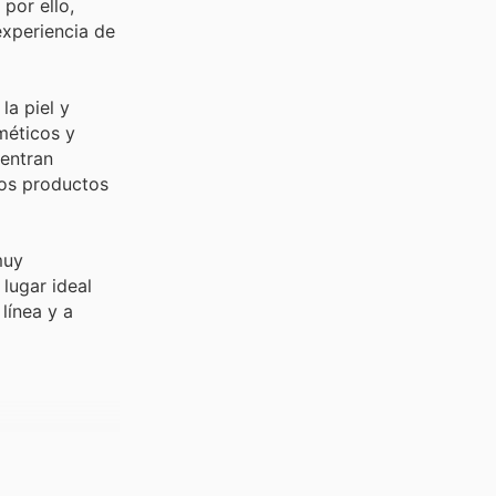
por ello,
experiencia de
la piel y
méticos y
uentran
tos productos
muy
lugar ideal
línea y a