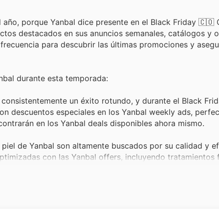
?
año, porque Yanbal dice presente en el Black Friday 🇨🇴 
uctos destacados en sus anuncios semanales, catálogos y o
on frecuencia para descubrir las últimas promociones y asegu
nbal durante esta temporada:
consistentemente un éxito rotundo, y durante el Black Frida
n descuentos especiales en los Yanbal weekly ads, perfec
ncontrarán en los Yanbal deals disponibles ahora mismo.
 piel de Yanbal son altamente buscados por su calidad y ef
optimizadas con las Yanbal offers, incluyendo tratamientos 
 ahorro.
favorito entre los amantes de la belleza, y las colecciones
labiales, estos cosméticos estarán disponibles con atracti
ntes de que se agoten.