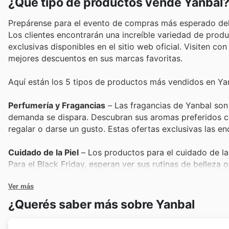
¿Qué tipo de productos vende Yanbal
Prepárense para el evento de compras más esperado del 
Los clientes encontrarán una increíble variedad de prod
exclusivas disponibles en el sitio web oficial. Visiten c
mejores descuentos en sus marcas favoritas.
Aquí están los 5 tipos de productos más vendidos en Ya
Perfumería y Fragancias
– Las fragancias de Yanbal son 
demanda se dispara. Descubran sus aromas preferidos co
regalar o darse un gusto. Estas ofertas exclusivas las e
Cuidado de la Piel
– Los productos para el cuidado de la
Para el Black Friday, esperan ver sus rutinas de belleza 
corporales. No se pierdan estas oportunidades únicas de
Ver más
Maquillaje y Cosméticos
– El maquillaje de Yanbal es un 
¿Querés saber más sobre Yanbal
para el Black Friday son imperdibles. Desde bases hasta 
Black Friday sales. Aseguren sus esenciales de belleza a