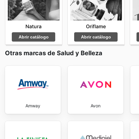
Yanbal flyers
y las ofertas disponibles, las clientas a
también beneficiarse de un valor excepcional. No te p
mejores productos y los ahorros más significativos que
Natura
Oriflame
best deals and start saving now.
Abrir catálogo
Abrir catálogo
Otras marcas de Salud y Belleza
Amway
Avon