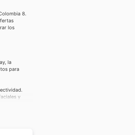
Colombia 8.
fertas
rar los
y, la
tos para
ectividad.
faciales y
 especiales
vos Yanbal