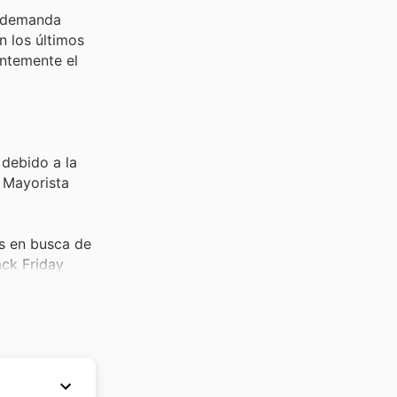
a demanda
n los últimos
entemente el
 debido a la
l Mayorista
s en busca de
ack Friday
culos de
as promociones