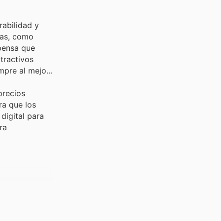
rabilidad y
ías, como
spensa que
tractivos
empre al mejor
precios
ra que los
digital para
ra