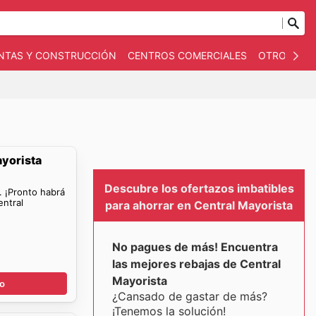
NTAS Y CONSTRUCCIÓN
CENTROS COMERCIALES
OTROS
B
ayorista
Descubre los ofertazos imbatibles
. ¡Pronto habrá
entral
para ahorrar en Central Mayorista
No pagues de más! Encuentra
las mejores rebajas de Central
Mayorista
go
¿Cansado de gastar de más?
¡Tenemos la solución!