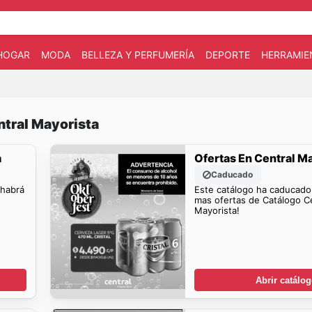
HOGAR
MODA
BELLEZA Y PERFUMERÍA
DEPORTE
HERRAMIE
ntral Mayorista
a
Ofertas En Central M
Caducado
 habrá
Este catálogo ha caducado
mas ofertas de Catálogo C
Mayorista!
Abrir catálo