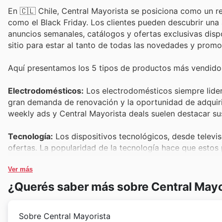
En 🇨🇱 Chile, Central Mayorista se posiciona como un r
como el Black Friday. Los clientes pueden descubrir una
anuncios semanales, catálogos y ofertas exclusivas dispo
sitio para estar al tanto de todas las novedades y promo
Aquí presentamos los 5 tipos de productos más vendidos
Electrodomésticos:
Los electrodomésticos siempre lidera
gran demanda de renovación y la oportunidad de adquirir
weekly ads y Central Mayorista deals suelen destacar su
Tecnología:
Los dispositivos tecnológicos, desde telev
ofertas. La popularidad de la tecnología hace que estos
sales, representando un excelente valor y acceso a las ú
Ver más
Muebles y Hogar:
Renovar el hogar es una prioridad par
¿Querés saber más sobre Central Mayo
decoración ofrecen la oportunidad perfecta. Estos prod
de Black Friday garantiza ahorros considerables para los 
Sobre Central Mayorista