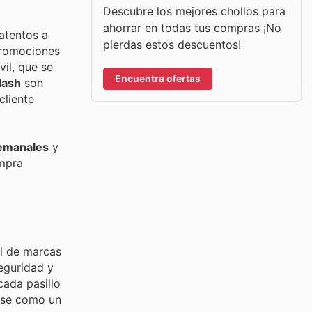
Descubre los mejores chollos para
ahorrar en todas tus compras ¡No
 atentos a
pierdas estos descuentos!
promociones
il, que se
Encuentra ofertas
lash
son
cliente
semanales
y
ompra
al de marcas
eguridad y
cada pasillo
dose como un