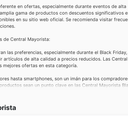
eferente en ofertas, especialmente durante eventos de alt
 amplia gama de productos con descuentos significativos e
nibles en su sitio web oficial. Se recomienda visitar frecu
ciones.
 de Central Mayorista:
n las preferencias, especialmente durante el Black Friday,
 artículos de alta calidad a precios reducidos. Las Centra
s mejores ofertas en esta categoría.
isores hasta smartphones, son un imán para los compradore
 productos sean un punto clave en las Central Mayorista Bl
ltimas innovaciones.
a muchos, y las Central Mayorista offers en muebles y artí
rista
uctos son consistentemente populares, y su inclusión en l
clientes.