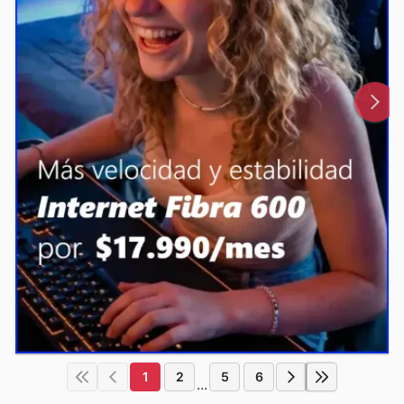
1
2
5
6
...