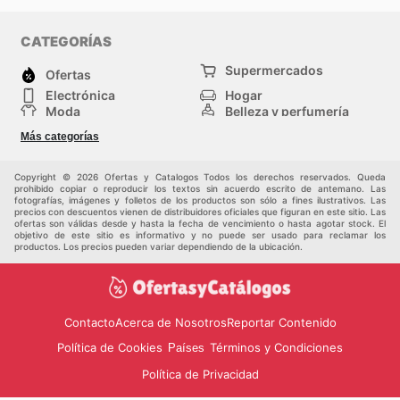
CATEGORÍAS
Supermercados
Ofertas
Electrónica
Hogar
Moda
Belleza y perfumería
Herramientas y
Deporte
Más categorías
construcción
Centros comerciales
Otros
Copyright © 2026 Ofertas y Catalogos Todos los derechos reservados. Queda
prohibido copiar o reproducir los textos sin acuerdo escrito de antemano. Las
fotografías, imágenes y folletos de los productos son sólo a fines ilustrativos. Las
precios con descuentos vienen de distribuidores oficiales que figuran en este sitio. Las
ofertas son válidas desde y hasta la fecha de vencimiento o hasta agotar stock. El
objetivo de este sitio es informativo y no puede ser usado para reclamar los
productos. Los precios pueden variar dependiendo de la ubicación.
Contacto
Acerca de Nosotros
Reportar Contenido
Política de Cookies
Términos y Condiciones
Países
Política de Privacidad