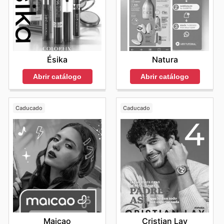
inteligente. Visita MAC Cosmetics's website today to
explore the best deals and start saving now.
Ésika
Natura
Abrir catálogo
Abrir catálogo
Caducado
Caducado
Maicao
Cristian Lay