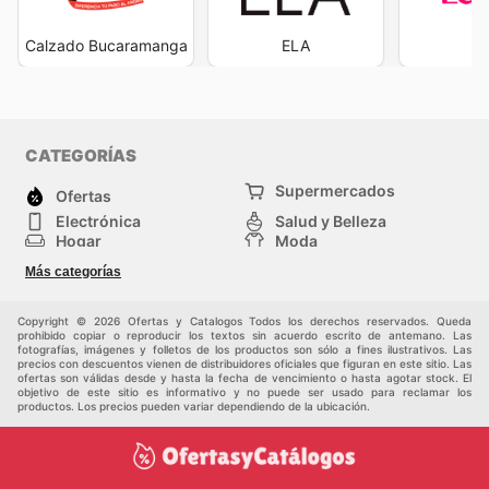
Calzado Bucaramanga
ELA
L
CATEGORÍAS
Supermercados
Ofertas
Electrónica
Salud y Belleza
Hogar
Moda
Herramientas y jardinería
Deporte
Más categorías
Infancia
Otros
Copyright © 2026 Ofertas y Catalogos Todos los derechos reservados. Queda
prohibido copiar o reproducir los textos sin acuerdo escrito de antemano. Las
fotografías, imágenes y folletos de los productos son sólo a fines ilustrativos. Las
precios con descuentos vienen de distribuidores oficiales que figuran en este sitio. Las
ofertas son válidas desde y hasta la fecha de vencimiento o hasta agotar stock. El
objetivo de este sitio es informativo y no puede ser usado para reclamar los
productos. Los precios pueden variar dependiendo de la ubicación.