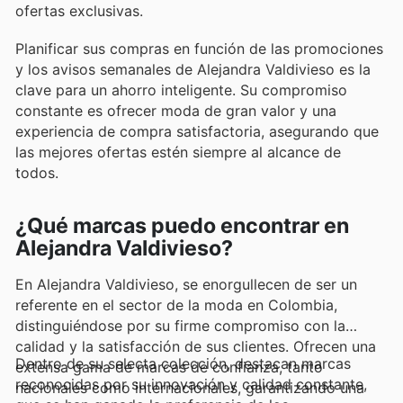
ofertas exclusivas.
Planificar sus compras en función de las promociones
y los avisos semanales de Alejandra Valdivieso es la
clave para un ahorro inteligente. Su compromiso
constante es ofrecer moda de gran valor y una
experiencia de compra satisfactoria, asegurando que
las mejores ofertas estén siempre al alcance de
todos.
¿Qué marcas puedo encontrar en
Alejandra Valdivieso?
En Alejandra Valdivieso, se enorgullecen de ser un
referente en el sector de la moda en Colombia,
distinguiéndose por su firme compromiso con la
calidad y la satisfacción de sus clientes. Ofrecen una
Dentro de su selecta colección, destacan marcas
extensa gama de marcas de confianza, tanto
reconocidas por su innovación y calidad constante,
nacionales como internacionales, garantizando una