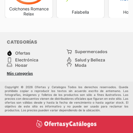
Colchones Romance
Falabella
Home
Relax
CATEGORÍAS
Supermercados
Ofertas
Electrónica
Salud y Belleza
Hogar
Moda
Herramientas y jardinería
Deporte
Más categorías
Infancia
Otros
Copyright © 2026 Ofertas y Catalogos Todos los derechos reservados. Queda
prohibido copiar o reproducir los textos sin acuerdo escrito de antemano. Las
fotografías, imágenes y folletos de los productos son sólo a fines ilustrativos. Las
precios con descuentos vienen de distribuidores oficiales que figuran en este sitio. Las
ofertas son válidas desde y hasta la fecha de vencimiento o hasta agotar stock. El
objetivo de este sitio es informativo y no puede ser usado para reclamar los
productos. Los precios pueden variar dependiendo de la ubicación.