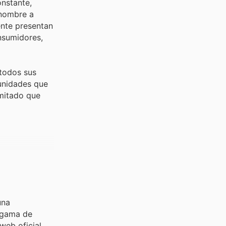
onstante,
enombre a
ente presentan
onsumidores,
 todos sus
unidades que
imitado que
una
 gama de
web oficial.