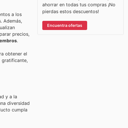
ahorrar en todas tus compras ¡No
pierdas estos descuentos!
ntos a los
s. Además,
Encuentra ofertas
ualizan
parar precios,
iembros
.
ra obtener el
gratificante,
d y a la
una diversidad
oducto cumpla