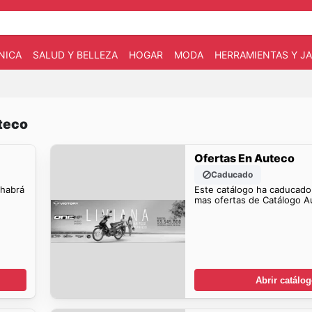
NICA
SALUD Y BELLEZA
HOGAR
MODA
HERRAMIENTAS Y JA
teco
Ofertas En Auteco
Caducado
 habrá
Este catálogo ha caducado
mas ofertas de Catálogo A
Abrir catálo