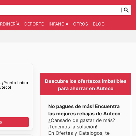
RDINERÍA
DEPORTE
INFANCIA
OTROS
BLOG
Descubre los ofertazos imbatibles
. ¡Pronto habrá
uteco!
para ahorrar en Auteco
No pagues de más! Encuentra
las mejores rebajas de Auteco
¿Cansado de gastar de más?
go
¡Tenemos la solución!
En Ofertas y Catalogos, te