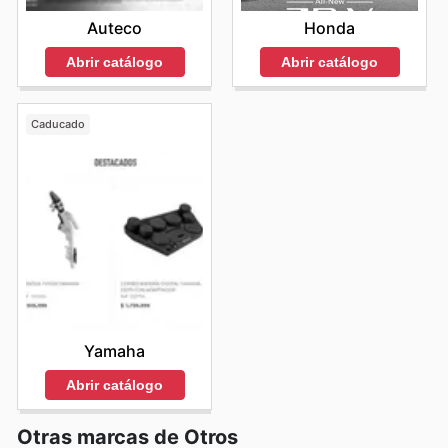
ajustan a su presupuesto, consolidando así la relación
Auteco
Honda
de confianza entre Toyota y sus clientes en Colombia.
Visita Toyota's website today to explore the best deals
Abrir catálogo
Abrir catálogo
and start saving now.
Caducado
Yamaha
Abrir catálogo
Otras marcas de Otros