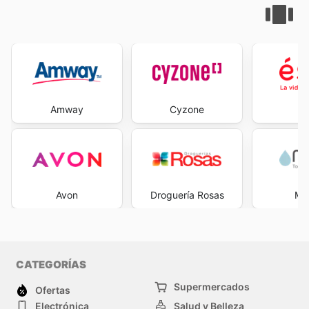
Amway
Cyzone
É
Avon
Droguería Rosas
Med
CATEGORÍAS
Supermercados
Ofertas
Electrónica
Salud y Belleza