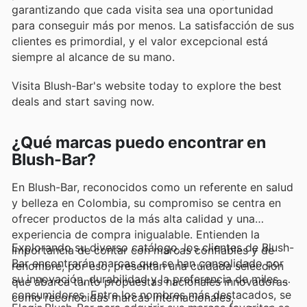
garantizando que cada visita sea una oportunidad
para conseguir más por menos. La satisfacción de sus
clientes es primordial, y el valor excepcional está
siempre al alcance de su mano.
Visita Blush-Bar's website today to explore the best
deals and start saving now.
¿Qué marcas puedo encontrar en
Blush-Bar?
En Blush-Bar, reconocidos como un referente en salud
y belleza en Colombia, su compromiso se centra en
ofrecer productos de la más alta calidad y una
experiencia de compra inigualable. Entienden la
Explorando su diverso catálogo, los clientes de Blush-
importancia de contar con marcas confiables y de
Bar encontrarán marcas que se han consolidado por
renombre, por eso, presentan una cuidada selección
su innovación, durabilidad y la preferencia de miles de
que abarca tanto propuestas nacionales innovadoras
consumidores. Entre los nombres más destacados, se
como reconocidas marcas internacionales,