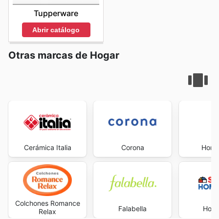
to explore the best deals and start saving now.
Tupperware
Abrir catálogo
Otras marcas de Hogar
Cerámica Italia
Corona
Home
Colchones Romance
Falabella
Home
Relax