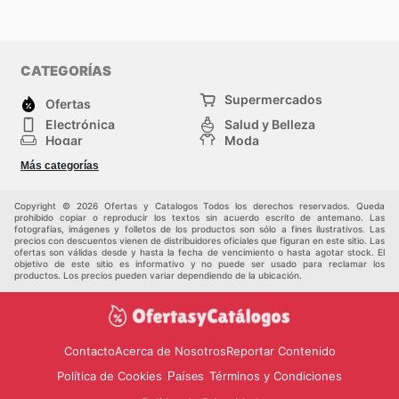
CATEGORÍAS
Supermercados
Ofertas
Electrónica
Salud y Belleza
Hogar
Moda
Herramientas y jardinería
Deporte
Más categorías
Infancia
Otros
Copyright © 2026 Ofertas y Catalogos Todos los derechos reservados. Queda
prohibido copiar o reproducir los textos sin acuerdo escrito de antemano. Las
fotografías, imágenes y folletos de los productos son sólo a fines ilustrativos. Las
precios con descuentos vienen de distribuidores oficiales que figuran en este sitio. Las
ofertas son válidas desde y hasta la fecha de vencimiento o hasta agotar stock. El
objetivo de este sitio es informativo y no puede ser usado para reclamar los
productos. Los precios pueden variar dependiendo de la ubicación.
Contacto
Acerca de Nosotros
Reportar Contenido
Política de Cookies
Términos y Condiciones
Países