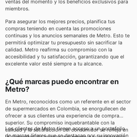
ventas del momento y los beneficios exclusivos para
miembros.
Para asegurar los mejores precios, planifica tus
compras teniendo en cuenta las promociones
continuas y los anuncios semanales de Metro. Esto te
permitirá optimizar tu presupuesto sin sacrificar la
calidad. Metro reafirma su compromiso con la
accesibilidad y tu satisfacción, garantizando que el
excelente valor esté siempre a tu alcance.
¿Qué marcas puedo encontrar en
Metro?
En Metro, reconocidos como un referente en el sector
de supermercados en Colombia, se enorgullecen de
ofrecer a sus clientes una experiencia de compra
superior. Su compromiso inquebrantable con la
Los clientes de Metro tienen acceso a un portafolio
calidad y la satisfacción del consumidor se refleja en
de marcas líderes que se destacan por su innovación
la diversidad de marcas que ponen a su disposición.