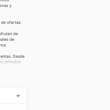
sivas y
de ofertas:
sfruten de
nales de
nce.
 ventas. Desde
s artículos
alidad a
a excepcional.
odos con
ndando
olombia.