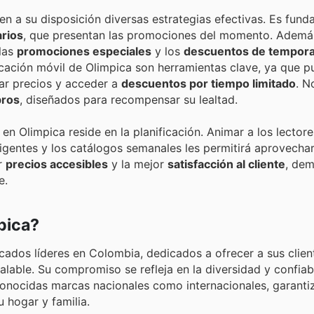
en a su disposición diversas estrategias efectivas. Es fund
arios
, que presentan las promociones del momento. Ademá
las
promociones especiales
y los
descuentos de tempor
licación móvil de Olimpica son herramientas clave, ya que p
ar precios y acceder a
descuentos por tiempo limitado
. N
bros
, diseñados para recompensar su lealtad.
n Olimpica reside en la planificación. Animar a los lectore
gentes y los catálogos semanales les permitirá aprovecha
er
precios accesibles
y la mejor
satisfacción al cliente
, de
e.
pica?
cados líderes en Colombia, dedicados a ofrecer a sus clie
alable. Su compromiso se refleja en la diversidad y confiabi
onocidas marcas nacionales como internacionales, garanti
 hogar y familia.