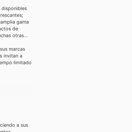
 disponibles
frescantes;
a amplia gama
uctos de
uchas otras
 sus marcas
s invitan a
iempo limitado
eciendo a sus
entos