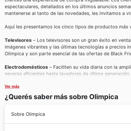
espectaculares, detallados en los últimos anuncios sema
mantenerse al tanto de las novedades, les invitamos a vis
Aquí les presentamos los cinco tipos de productos más 
Televisores
– Los televisores son un gran éxito en venta
imágenes vibrantes y las últimas tecnologías a precios 
Olimpica y son parte esencial de las ofertas de Black Fri
Electrodomésticos
– Faciliten su vida diaria con la amp
neveras eficientes hasta lavadoras de última generación,
cuentan con promociones destacadas en los catálogos de
precios reducidos durante el Black Friday.
Ver más
¿Querés saber más sobre Olimpica
Celulares
– Manténganse conectados y a la vanguardia c
Ya sea para trabajo, comunicación o entretenimiento, e
Sobre Olimpica
atractivos descuentos. Estos dispositivos son protagonis
tecnología de punta a precios accesibles.
Desde su fundación en 1958, Olímpica ha trazado un 