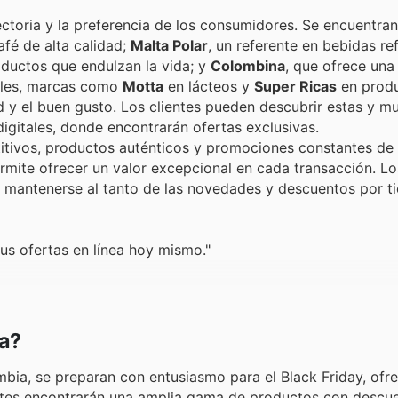
ctoria y la preferencia de los consumidores. Se encuentran
afé de alta calidad;
Malta Polar
, un referente en bebidas re
oductos que endulzan la vida; y
Colombina
, que ofrece un
iales, marcas como
Motta
en lácteos y
Super Ricas
en prod
 y el buen gusto. Los clientes pueden descubrir estas y m
igitales, donde encontrarán ofertas exclusivas.
itivos, productos auténticos y promociones constantes de
permite ofrecer un valor excepcional en cada transacción. Lo
 a mantenerse al tanto de las novedades y descuentos por t
us ofertas en línea hoy mismo."
a?
bia, se preparan con entusiasmo para el Black Friday, ofr
ientes encontrarán una amplia gama de productos con descu