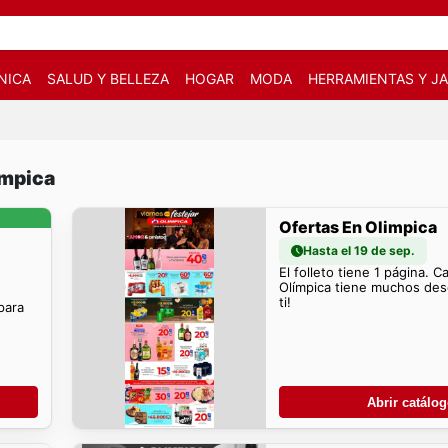
NICA
SALUD Y BELLEZA
HOGAR
MODA
HERRAMIENTAS Y JA
impica
Ofertas En Olimpica
Hasta el 19 de sep.
El folleto tiene 1 página. C
Olímpica tiene muchos de
ti!
para
Abrir catálo