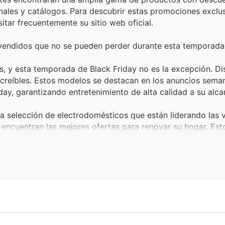
nales y catálogos. Para descubrir estas promociones exclu
itar frecuentemente su sitio web oficial.
vendidos que no se pueden perder durante esta temporada 
s, y esta temporada de Black Friday no es la excepción. Di
increíbles. Estos modelos se destacan en los anuncios sema
day, garantizando entretenimiento de alta calidad a su alca
lia selección de electrodomésticos que están liderando las
 encuentran las mejores ofertas para renovar su hogar. Esto
 Olimpica, siendo una oportunidad dorada para adquirir c
on los celulares más deseados, que registran una demand
ncuentran modelos para todos los gustos y presupuestos, t
tas en las ofertas de Olimpica durante el Black Friday, bri
camino de crecimiento y consolidación en el corazón de C