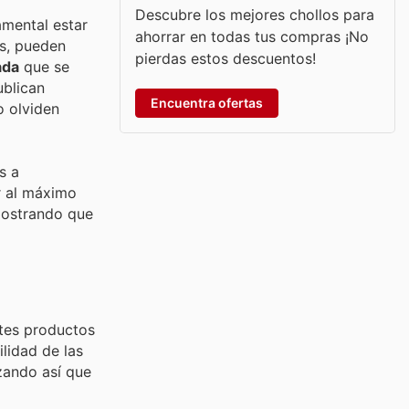
Descubre los mejores chollos para
amental estar
ahorrar en todas tus compras ¡No
s, pueden
pierdas estos descuentos!
ada
que se
ublican
Encuentra ofertas
o olviden
s a
r al máximo
mostrando que
ntes productos
lidad de las
zando así que