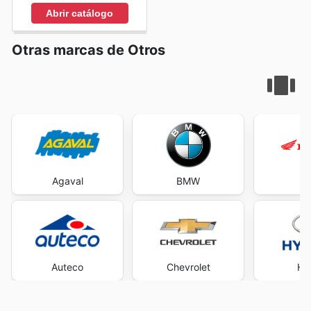
Abrir catálogo
Otras marcas de Otros
Agaval
BMW
H
Auteco
Chevrolet
Hy