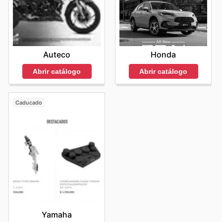
a información sobre descuentos y promociones,
consolidando su reputación como una marca que
entiende las prioridades de sus consumidores. Visita
Miniso's website today to explore the best deals and
start saving now.
Auteco
Honda
Abrir catálogo
Abrir catálogo
Caducado
Yamaha