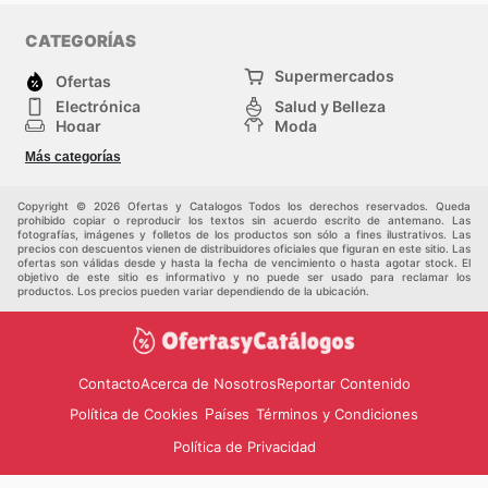
CATEGORÍAS
Supermercados
Ofertas
Electrónica
Salud y Belleza
Hogar
Moda
Herramientas y jardinería
Deporte
Más categorías
Infancia
Otros
Copyright © 2026 Ofertas y Catalogos Todos los derechos reservados. Queda
prohibido copiar o reproducir los textos sin acuerdo escrito de antemano. Las
fotografías, imágenes y folletos de los productos son sólo a fines ilustrativos. Las
precios con descuentos vienen de distribuidores oficiales que figuran en este sitio. Las
ofertas son válidas desde y hasta la fecha de vencimiento o hasta agotar stock. El
objetivo de este sitio es informativo y no puede ser usado para reclamar los
productos. Los precios pueden variar dependiendo de la ubicación.
Contacto
Acerca de Nosotros
Reportar Contenido
Política de Cookies
Términos y Condiciones
Países
Política de Privacidad