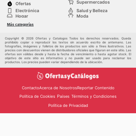
Supermercados
Ofertas
Electrónica
Salud y Belleza
Hogar
Moda
Herramientas y jardinería
Deporte
Más categorías
Infancia
Otros
Copyright © 2026 Ofertas y Catalogos Todos los derechos reservados. Queda
prohibido copiar o reproducir los textos sin acuerdo escrito de antemano. Las
fotografías, imágenes y folletos de los productos son sólo a fines ilustrativos. Las
precios con descuentos vienen de distribuidores oficiales que figuran en este sitio. Las
ofertas son válidas desde y hasta la fecha de vencimiento o hasta agotar stock. El
objetivo de este sitio es informativo y no puede ser usado para reclamar los
productos. Los precios pueden variar dependiendo de la ubicación.
Contacto
Acerca de Nosotros
Reportar Contenido
Política de Cookies
Términos y Condiciones
Países
Política de Privacidad