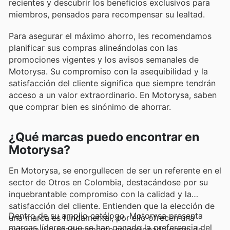
recientes y descubrir los beneficios exclusivos para
miembros, pensados para recompensar su lealtad.
Para asegurar el máximo ahorro, les recomendamos
planificar sus compras alineándolas con las
promociones vigentes y los avisos semanales de
Motorysa. Su compromiso con la asequibilidad y la
satisfacción del cliente significa que siempre tendrán
acceso a un valor extraordinario. En Motorysa, saben
que comprar bien es sinónimo de ahorrar.
¿Qué marcas puedo encontrar en
Motorysa?
En Motorysa, se enorgullecen de ser un referente en el
sector de Otros en Colombia, destacándose por su
inquebrantable compromiso con la calidad y la
satisfacción del cliente. Entienden que la elección de
Dentro de su amplio catálogo, Motorysa presenta
una marca es fundamental, por ello ofrecen una
marcas líderes que se han ganado la preferencia del
extensa y cuidadosamente seleccionada gama de