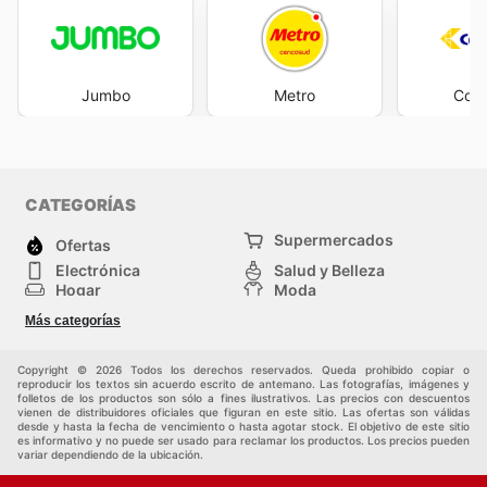
Jumbo
Metro
Cols
CATEGORÍAS
Supermercados
Ofertas
Electrónica
Salud y Belleza
Hogar
Moda
Herramientas y jardinería
Deporte
Más categorías
Infancia
Otros
Copyright © 2026 Todos los derechos reservados. Queda prohibido copiar o
reproducir los textos sin acuerdo escrito de antemano. Las fotografías, imágenes y
folletos de los productos son sólo a fines ilustrativos. Las precios con descuentos
vienen de distribuidores oficiales que figuran en este sitio. Las ofertas son válidas
desde y hasta la fecha de vencimiento o hasta agotar stock. El objetivo de este sitio
es informativo y no puede ser usado para reclamar los productos. Los precios pueden
variar dependiendo de la ubicación.