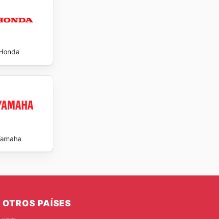
facilidad
nsecución
ite today
Honda
Yamaha
OTROS PAÍSES