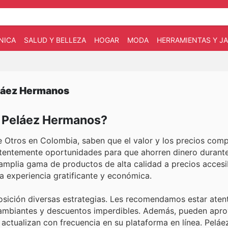
NICA
SALUD Y BELLEZA
HOGAR
MODA
HERRAMIENTAS Y JA
eláez Hermanos
en Peláez Hermanos?
e Otros en Colombia, saben que el valor y los precios comp
stentemente oportunidades para que ahorren dinero durante
a amplia gama de productos de alta calidad a precios acces
 experiencia gratificante y económica.
posición diversas estrategias. Les recomendamos estar aten
cambiantes y descuentos imperdibles. Además, pueden apro
actualizan con frecuencia en su plataforma en línea. Pelá