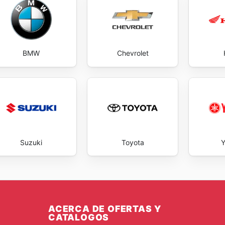
ensado para mejorar la calidad de vida de sus clientes. La 
sa a una planificación de compras más eficiente y a la co
económica y satisfactoria. Visita Peláez Hermanos's webs
BMW
Chevrolet
Suzuki
Toyota
ACERCA DE OFERTAS Y
CATALOGOS