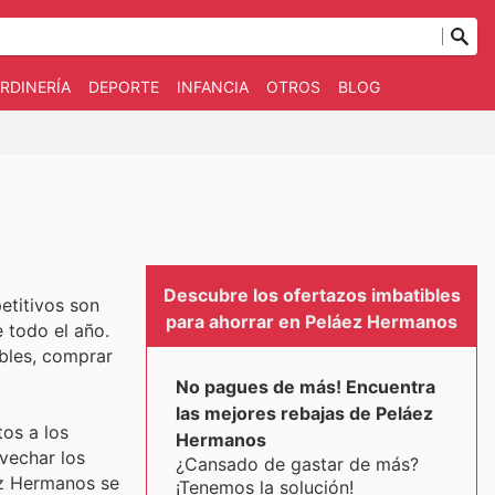
RDINERÍA
DEPORTE
INFANCIA
OTROS
BLOG
Descubre los ofertazos imbatibles
etitivos son
para ahorrar en Peláez Hermanos
 todo el año.
ibles, comprar
No pagues de más! Encuentra
las mejores rebajas de Peláez
tos a los
Hermanos
vechar los
¿Cansado de gastar de más?
ez Hermanos se
¡Tenemos la solución!