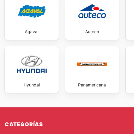
hasta soluciones decorativas innovadoras, todo ello p
con la que se puede acceder a esta información impul
de objetivos domésticos y personales de manera más 
to explore the best deals and start saving now.
Agaval
Auteco
Hyundai
Panamericana
CATEGORÍAS