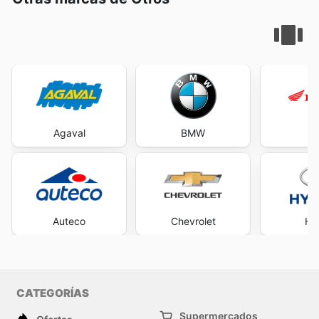
Agaval
BMW
H
Auteco
Chevrolet
Hy
CATEGORÍAS
Supermercados