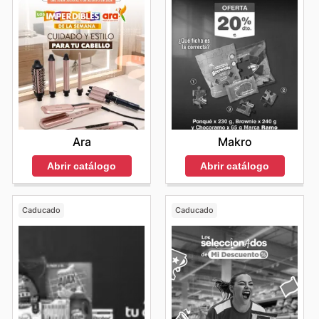
del horario de la tienda Surtimayorista más cercana, se
desde alimentos y productos de aseo hasta artículos
físicas. Las actualizaciones en tiempo real sobre la
oportunidades.
recomienda a los clientes consultar el sitio web oficial o
para el hogar y más. Las promociones exclusivas y las
disponibilidad de inventario y las promociones vigentes
Para sacar el máximo provecho de estas temporadas
contactar directamente a la tienda antes de su visita.
ventas por tiempo limitado son elementos clave que
aseguran que los clientes siempre estén al tanto de las
de descuentos, se recomienda a los clientes planificar
fomentan la visita constante a sus plataformas digitales,
mejores oportunidades.
sus compras con anticipación. Consultar regularmente
donde la información sobre los
Surtimayorista deals
se
Consideren que la disponibilidad de productos, las
los
Surtimayorista weekly ads
y el
Surtimayorista ad
presenta de manera clara y organizada. Al explorar su
promociones y las opciones de envío pueden variar
this week
les permitirá identificar los productos y
sitio web, los clientes pueden navegar fácilmente por
según la ubicación. Para aprovechar al máximo las
ofertas que mejor se ajustan a sus necesidades. Visitar
las ofertas vigentes, comparar precios y tomar
ventajas de comprar en línea con Surtimayorista, se
frecuentemente el sitio web oficial de Surtimayorista es
decisiones de compra informadas, asegurando así que
recomienda a los clientes visitar su sitio web oficial o
la mejor manera de acceder a todas las
Surtimayorista
cada visita se traduzca en un ahorro tangible y una
ponerse en contacto con el servicio de atención al
sales
y aprovechar al máximo las nuevas promociones
Ara
Makro
experiencia de compra gratificante. La accesibilidad a
cliente para obtener información detallada y
y las ofertas exclusivas que esperan a los compradores
estos recursos promocionales es un pilar fundamental
Abrir catálogo
Abrir catálogo
actualizada.
inteligentes.
de su propuesta de valor.
Mantente Conectado con las Últimas Novedades y
Promociones de Surtimayorista
Caducado
Caducado
Para aprovechar al máximo el valor que Surtimayorista
ofrece, es fundamental mantenerse al tanto de sus
continuas novedades y promociones. La dinámica del
mercado y las estrategias de ahorro evolucionan
constantemente, y visitar frecuentemente su sitio web
es la clave para no perderse ninguna oportunidad. Al
consultar regularmente los
Surtimayorista ad
y estar