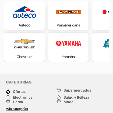
Auteco
Panamericana
Su
Chevrolet
Yamaha
Ag
CATEGORÍAS
Supermercados
Ofertas
Electrónica
Salud y Belleza
Hogar
Moda
Herramientas y jardinería
Deporte
Más categorías
Infancia
Otros